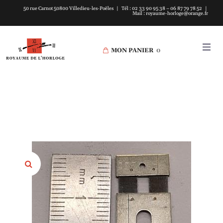
50 rue Carnot 50800 Villedieu-les-Poëles | Tél : 02 33 90 95 38 – 06 87 79 78 52 |
Mail : royaume-horloge@orange.fr
MON PANIER
0