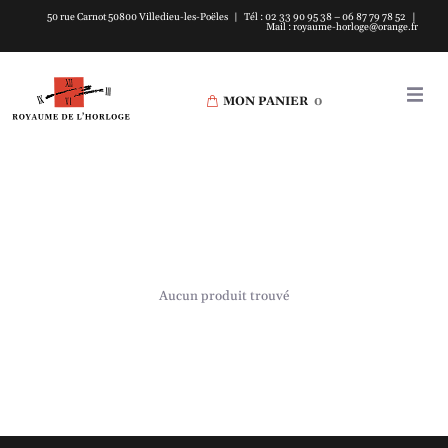
50 rue Carnot 50800 Villedieu-les-Poëles | Tél : 02 33 90 95 38 – 06 87 79 78 52 |
Mail : royaume-horloge@orange.fr
MON PANIER
0
Aucun produit trouvé