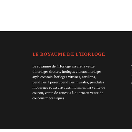
LE ROYAUME DE L'HORLOGE
Le royaume de l’Horloge assure la vente
d’horloges droites, horloges violons, horloges
style comtois, horloges vitrines, carillons,
pendules à poser, pendules murales, pendules
modernes et assure aussi notament la vente de
coucou, vente de coucous à quartz ou vente de
coucous mécaniques.