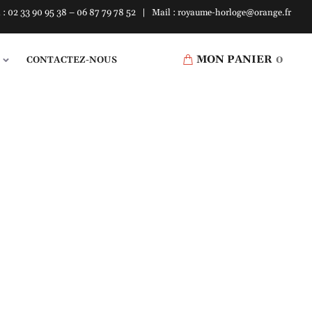
l : 02 33 90 95 38 – 06 87 79 78 52 | Mail : royaume-horloge@orange.fr
MON PANIER
0
CONTACTEZ-NOUS