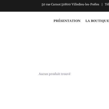
50 rue Carnot 50800 Villedieu-les-Poëles | Té
PRÉSENTATION
LA BOUTIQUE
Aucun produit trouvé