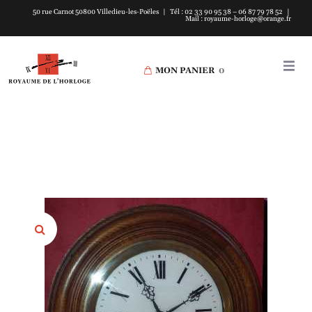
50 rue Carnot 50800 Villedieu-les-Poëles | Tél : 02 33 90 95 38 – 06 87 79 78 52 |
Mail : royaume-horloge@orange.fr
MON PANIER
0