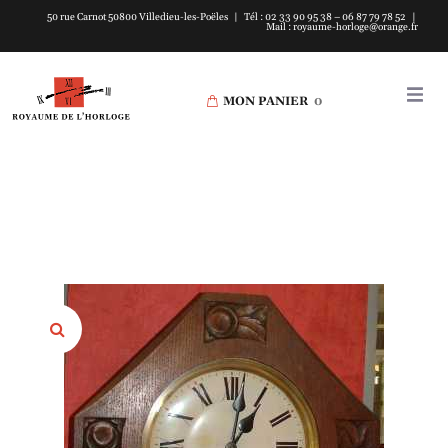
50 rue Carnot 50800 Villedieu-les-Poëles | Tél : 02 33 90 95 38 – 06 87 79 78 52 |
Mail : royaume-horloge@orange.fr
MON PANIER
0