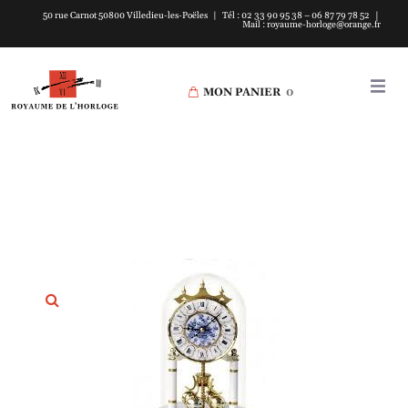
50 rue Carnot 50800 Villedieu-les-Poëles | Tél : 02 33 90 95 38 – 06 87 79 78 52 |
Mail : royaume-horloge@orange.fr
MON PANIER
0