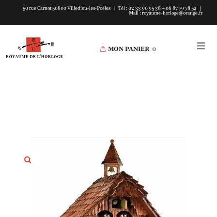
50 rue Carnot 50800 Villedieu-les-Poëles | Tél : 02 33 90 95 38 – 06 87 79 78 52 |
Mail : royaume-horloge@orange.fr
MON PANIER
0