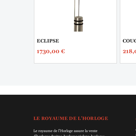
3
ECLIPSE
COUC
1730,00
€
218
LE ROYAUME DE L'HORLOGE
Le royaume de l’Horloge assure la vente