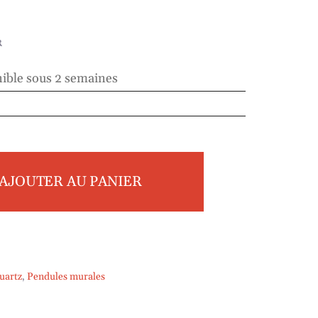
R
ible sous 2 semaines
AJOUTER AU PANIER
uartz
,
Pendules murales