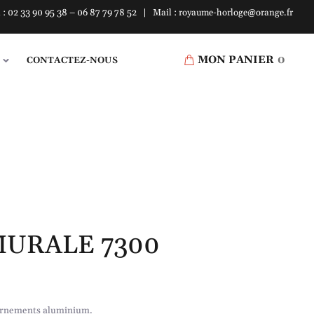
l : 02 33 90 95 38 – 06 87 79 78 52 | Mail : royaume-horloge@orange.fr
MON PANIER
0
CONTACTEZ-NOUS
URALE 7300
 ornements aluminium.