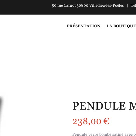
50 rue Carnot 50800 Villedieu-les-Poëles | Té
PRÉSENTATION
LA BOUTIQUE
PENDULE M
238,00
€
Pendule verre bombé satiné avec