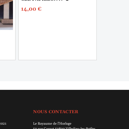
CLÉ PENDU
14,00
€
21,00
€
NOUS CONTACTER
 2021
Le Royaume de l’Horloge
50 rue Carnot 50800 Villedieu-les-Poëles