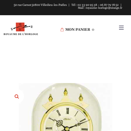
50 rue Carnot 50800 Villedieu-les-Poëles | Tél : 02 33 90 95 38 – 06 87 79 78 52 |
Mail : royaume-horloge@orange.fr
MON PANIER
0