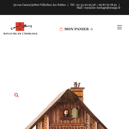
50 rue Carnot 50800 Villedieu-les-Poëles | Tél : 02 33 90 95 38 – 06 87 79 78 52 |
Mail : royaume-horloge@orange.fr
MON PANIER
0