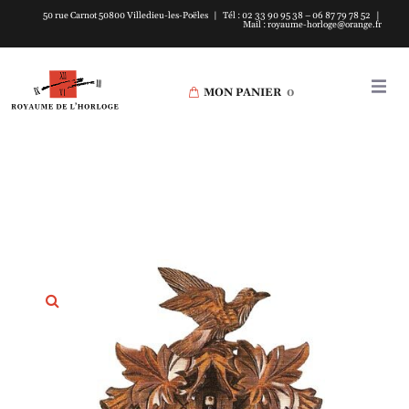
50 rue Carnot 50800 Villedieu-les-Poëles | Tél : 02 33 90 95 38 – 06 87 79 78 52 |
Mail : royaume-horloge@orange.fr
MON PANIER
0