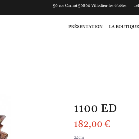
50 rue Carnot 50800 Villedieu-les-Poëles | Té
PRÉSENTATION
LA BOUTIQUE
1100 ED
182,00
€
24cm