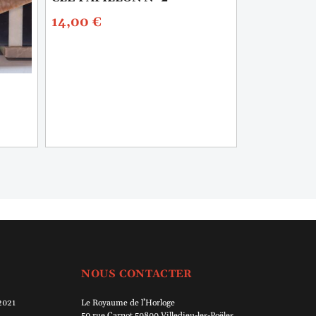
CLÉ PENDU
14,00
€
21,00
€
NOUS CONTACTER
 2021
Le Royaume de l’Horloge
50 rue Carnot 50800 Villedieu-les-Poëles