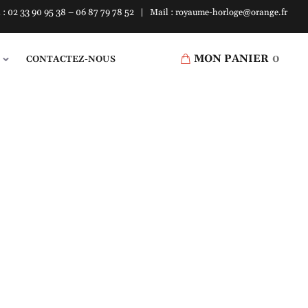
l : 02 33 90 95 38 – 06 87 79 78 52 | Mail : royaume-horloge@orange.fr
MON PANIER
0
CONTACTEZ-NOUS