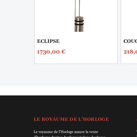
3
ECLIPSE
COUC
1730,00
€
218
LE ROYAUME DE L'HORLOGE
Le royaume de l’Horloge assure la vente