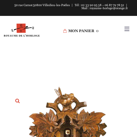
50 rue Carnot 50800 Villedieu-les-Poëles | Tél : 02 33 90 95 38 – 06 87 79 78 52 |
Mail : royaume-horloge@orange.fr
MON PANIER
0