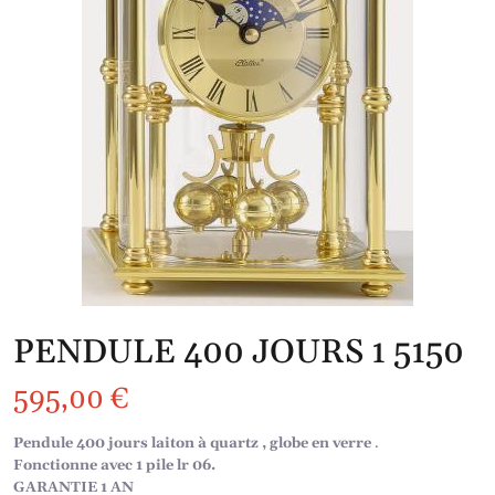
PENDULE 400 JOURS 1 5150
595,00
€
Pendule 400 jours laiton à quartz , globe en verre
.
Fonctionne avec 1 pile lr 06.
GARANTIE 1 AN