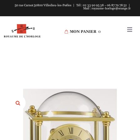
50 rue Carnot 50800 Villedieu-les-Poëles | Tél : 02 33 90 95 38 – 06 87 79 78 52 |
Mail : royaume-horloge@orange.fr
MON PANIER
0